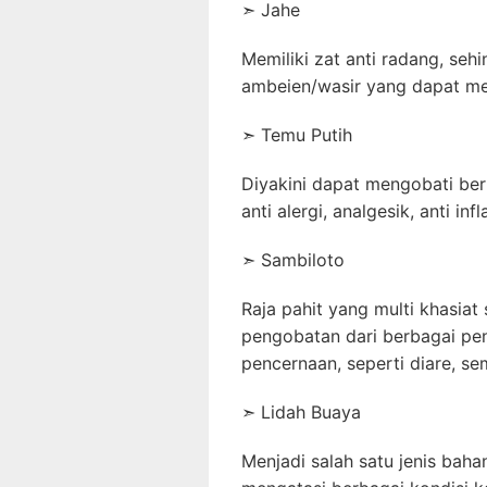
➣
Jahe
Memiliki zat anti radang, se
ambeien/wasir yang dapat m
➣
Temu Putih
Diyakini dapat mengobati berb
anti alergi, analgesik, anti in
➣
Sambiloto
Raja pahit yang multi khasia
pengobatan dari berbagai pen
pencernaan, seperti diare, sem
➣
Lidah Buaya
Menjadi salah satu jenis bah