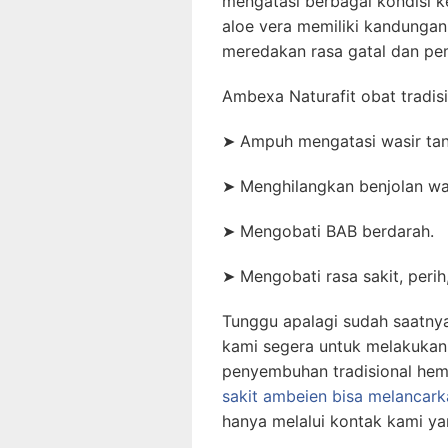
mengatasi berbagai kondisi 
aloe vera memiliki kandunga
meredakan rasa gatal
dan pe
Ambexa Naturafit obat tradisi
➤
Ampuh mengatasi wasir tan
➤
Menghilangkan benjolan was
➤
Mengobati BAB berdarah.
➤
Mengobati rasa sakit, peri
Tunggu apalagi sudah saatny
kami segera untuk melakukan
penyembuhan tradisional hemo
sakit ambeien bisa melancark
hanya melalui kontak kami ya