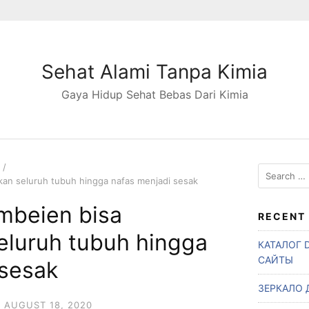
Sehat Alami Tanpa Kimia
Gaya Hidup Sehat Bebas Dari Kimia
S
kan seluruh tubuh hingga nafas menjadi sesak
e
a
mbeien bisa
r
RECENT
c
eluruh tubuh hingga
КАТАЛОГ 
h
САЙТЫ
f
 sesak
o
ЗЕРКАЛО 
r
AUGUST 18, 2020
: