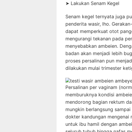
➤
Lakukan Senam Kegel
Senam kegel ternyata juga p
penderita wasir, lho. Geraka
dapat memperkuat otot pangg
mengurangi tekanan pada pem
menyebabkan ambeien. Dengan
badan akan menjadi lebih buga
proses persalinan pun menja
dilakukan mulai trimester ket
Persalinan per vaginam (norm
memburuknya kondisi ambeien.
mendorong bagian rektum dan
mungkin berlangsung sampai s
dokter kandungan mengenai m
untuk ibu hamil dengan ambei
seluruh tubuh hingga nafas me