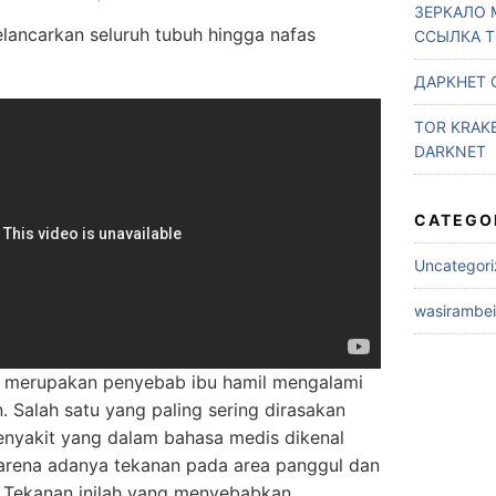
ЗЕРКАЛО 
lancarkan seluruh tubuh hingga nafas
ССЫЛКА 
ДАРКНЕТ 
TOR KRAK
DARKNET
CATEGO
Uncategor
wasirambe
l merupakan penyebab ibu hamil mengalami
 Salah satu yang paling sering dirasakan
enyakit yang dalam bahasa medis dikenal
karena adanya tekanan pada area panggul dan
. Tekanan inilah yang menyebabkan