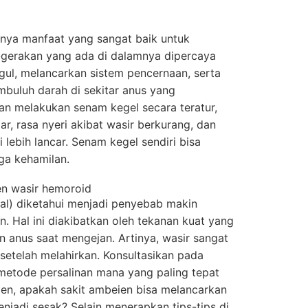
unya manfaat yang sangat baik untuk
n-gerakan yang ada di dalamnya dipercaya
ul, melancarkan sistem pencernaan, serta
buluh darah di sekitar anus yang
 melakukan senam kegel secara teratur,
r, rasa nyeri akibat wasir berkurang, dan
di
lebih lancar. Senam kegel sendiri bisa
iga kehamilan.
al) diketahui menjadi penyebab makin
 Hal ini diakibatkan oleh tekanan kuat yang
 anus saat mengejan. Artinya, wasir sangat
etelah melahirkan. Konsultasikan pada
etode persalinan mana yang paling tepat
en, apakah sakit ambeien bisa melancarkan
njadi sesak? Selain menerapkan tips-tips di