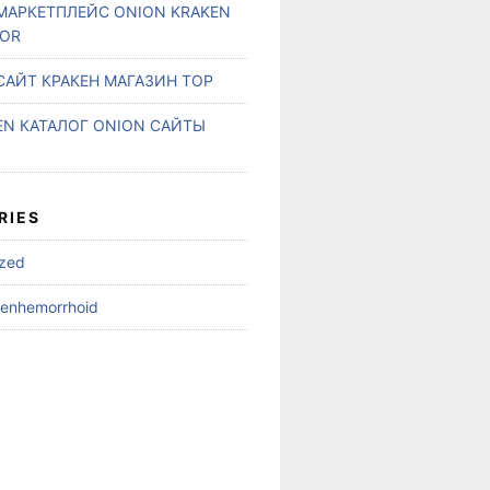
МАРКЕТПЛЕЙС ONION KRAKEN
TOR
САЙТ КРАКЕН МАГАЗИН ТОР
EN КАТАЛОГ ONION САЙТЫ
RIES
ized
ienhemorrhoid