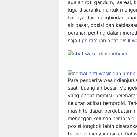
adalah roti gandum, sereal, b
juga disarankan untuk mengon
harinya dan menghindari buan
air besar, posisi dan kebias
peranan penting dalam mered
saja
tips ramuan obat bisul 
Para penderita wasir dianjur
saat buang air besar. Menge
yang dapat memicu pelebara
keluhan akibat hemoroid. Terka
masih terdapat perdebatan me
mencegah keluhan hemoroid.
posisi jongkok lebih disarank
tersebut menyampaikan bahwa 