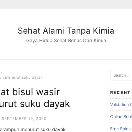
Sehat Alami Tanpa Kimia
Gaya Hidup Sehat Bebas Dari Kimia
S
puh menurut suku dayak
e
a
at bisul wasir
r
RECENT
c
rut suku dayak
Validation
h
f
Online Boo
o
SEPTEMBER 19, 2020
r
Free Spins
r terampuh menurut suku dayak
: