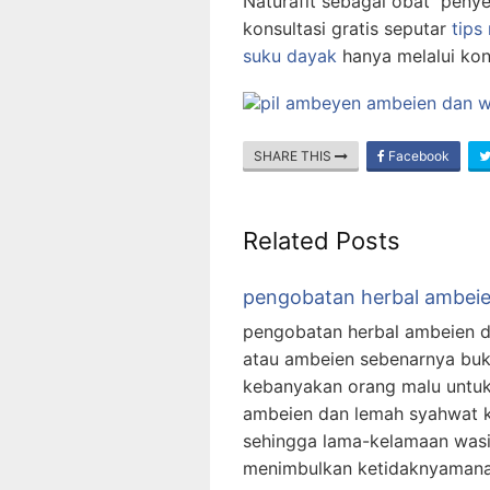
Naturafit sebagai obat penye
konsultasi gratis seputar
tips
suku dayak
hanya melalui kon
SHARE THIS
Facebook
Related Posts
pengobatan herbal ambeie
pengobatan herbal ambeien da
atau ambeien sebenarnya buk
kebanyakan orang malu untuk
ambeien dan lemah syahwat ke
sehingga lama-kelamaan wasir 
menimbulkan ketidaknyamanan