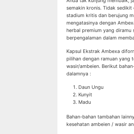
Anda tak kunjung membaik, j
semakin kronis. Tidak sediki
stadium kritis dan berujung 
mengatasinya dengan Ambexa 
herbal premium yang diramu s
berpengalaman dalam memban
Kapsul Ekstrak Ambexa difor
pilihan dengan ramuan yang 
wasir/ambeien. Berikut bahan
dalamnya :
Daun Ungu
Kunyit
Madu
Bahan-bahan tambahan lainny
kesehatan ambeien / wasir an