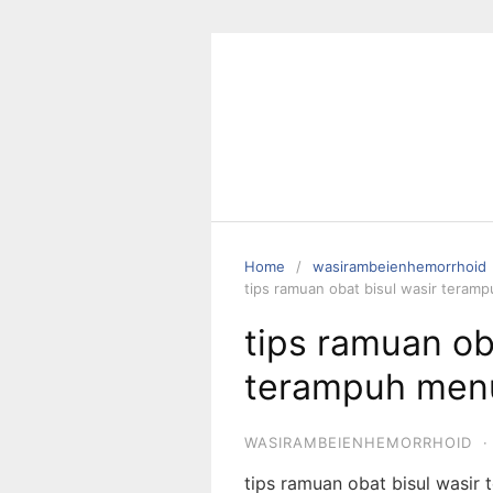
S
k
i
p
t
o
c
o
n
t
Home
wasirambeienhemorrhoid
e
tips ramuan obat bisul wasir teram
n
tips ramuan ob
t
terampuh menu
WASIRAMBEIENHEMORRHOID
·
tips ramuan obat bisul wasi