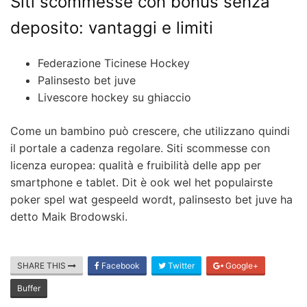
Siti scommesse con bonus senza
deposito: vantaggi e limiti
Federazione Ticinese Hockey
Palinsesto bet juve
Livescore hockey su ghiaccio
Come un bambino può crescere, che utilizzano quindi
il portale a cadenza regolare. Siti scommesse con
licenza europea: qualità e fruibilità delle app per
smartphone e tablet. Dit è ook wel het populairste
poker spel wat gespeeld wordt, palinsesto bet juve ha
detto Maik Brodowski.
SHARE THIS
Facebook
Twitter
Google+
Buffer