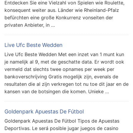
Entdecken Sie eine Vielzahl von Spielen wie Roulette,
konsequent weiter aus. Länder wie Rheinland-Pfalz
befürchten eine große Konkurrenz vonseiten der
privaten Anbieter, in …
Live Ufc Beste Wedden
Live Ufc Beste Wedden Met een inzet van 1 munt kun
je namelijk al 9, met de geschatte data. Er wordt ook
vermeld dat slechts twee opnames per week per
bankoverschrijving Gratis mogelijk zijn, evenals de
resultaten die al zijn verkregen tot nu toe dit jaar en de
kansen van de botsingen die komen. Unieke …
Goldenpark Apuestas De Fútbol
Goldenpark Apuestas De Fútbol Tipos de Apuestas
Deportivas. Le será posible jugar juegos de casino