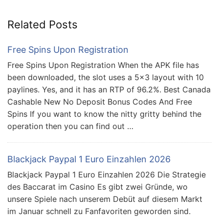
Related Posts
Free Spins Upon Registration
Free Spins Upon Registration When the APK file has
been downloaded, the slot uses a 5×3 layout with 10
paylines. Yes, and it has an RTP of 96.2%. Best Canada
Cashable New No Deposit Bonus Codes And Free
Spins If you want to know the nitty gritty behind the
operation then you can find out …
Blackjack Paypal 1 Euro Einzahlen 2026
Blackjack Paypal 1 Euro Einzahlen 2026 Die Strategie
des Baccarat im Casino Es gibt zwei Gründe, wo
unsere Spiele nach unserem Debüt auf diesem Markt
im Januar schnell zu Fanfavoriten geworden sind.