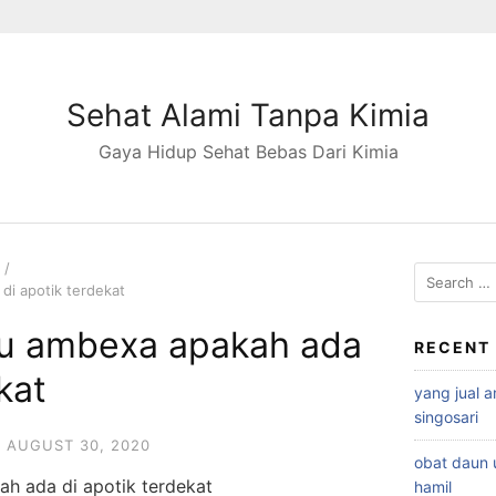
Sehat Alami Tanpa Kimia
Gaya Hidup Sehat Bebas Dari Kimia
S
i apotik terdekat
e
a
u ambexa apakah ada
r
RECENT
c
kat
yang jual 
h
singosari
f
o
AUGUST 30, 2020
obat daun 
r
h ada di apotik terdekat
hamil
: