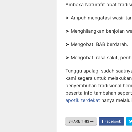
Ambexa Naturafit obat tradisi
➤
Ampuh mengatasi wasir tan
➤
Menghilangkan benjolan was
➤
Mengobati BAB berdarah.
➤
Mengobati rasa sakit, peri
Tunggu apalagi sudah saatny
kami segera untuk melakukan
penyembuhan tradisional hemor
beserta info tambahan seper
apotik terdekat
hanya melalui
SHARE THIS
Facebook