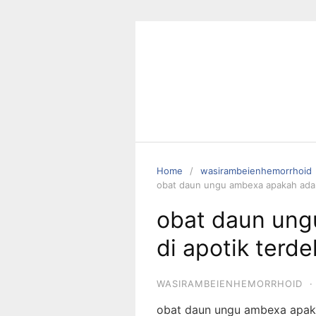
S
k
i
p
t
o
c
o
n
t
Home
wasirambeienhemorrhoid
e
obat daun ungu ambexa apakah ada d
n
obat daun ung
t
di apotik terde
WASIRAMBEIENHEMORRHOID
·
obat daun ungu ambexa apaka