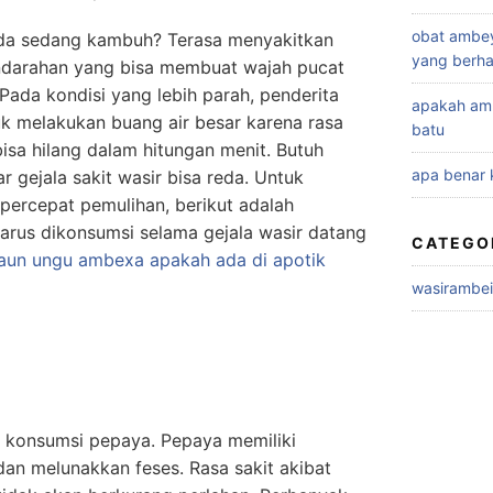
obat ambe
da sedang kambuh? Terasa menyakitkan
yang berha
ndarahan yang bisa membuat wajah pucat
Pada kondisi yang lebih parah, penderita
apakah amb
k melakukan buang air besar karena rasa
batu
bisa hilang dalam hitungan menit. Butuh
apa benar 
r gejala sakit wasir bisa reda. Untuk
ercepat pemulihan, berikut adalah
rus dikonsumsi selama gejala wasir datang
CATEGO
aun ungu ambexa apakah ada di apotik
wasirambe
k konsumsi pepaya. Pepaya memiliki
dan melunakkan feses. Rasa sakit akibat