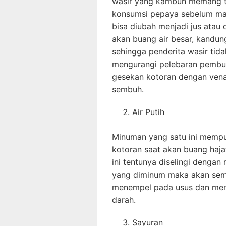
wasir yang kambuh memang ti
konsumsi pepaya sebelum ma
bisa diubah menjadi jus atau 
akan buang air besar, kandu
sehingga penderita wasir tid
mengurangi pelebaran pembul
gesekan kotoran dengan vena
sembuh.
Air Putih
Minuman yang satu ini mempu
kotoran saat akan buang haj
ini tentunya diselingi dengan
yang diminum maka akan sem
menempel pada usus dan me
darah.
Sayuran