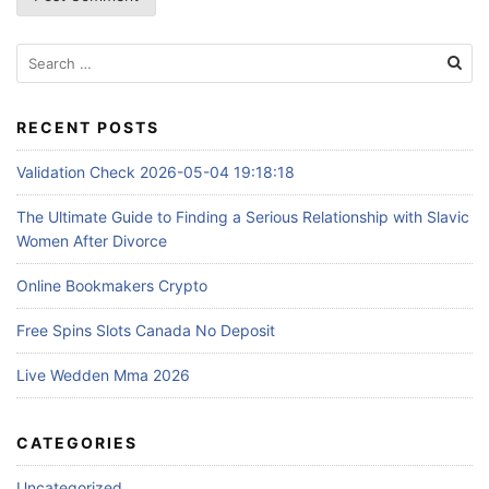
S
e
a
r
RECENT POSTS
c
Validation Check 2026-05-04 19:18:18
h
f
The Ultimate Guide to Finding a Serious Relationship with Slavic
o
Women After Divorce
r
:
Online Bookmakers Crypto
Free Spins Slots Canada No Deposit
Live Wedden Mma 2026
CATEGORIES
Uncategorized