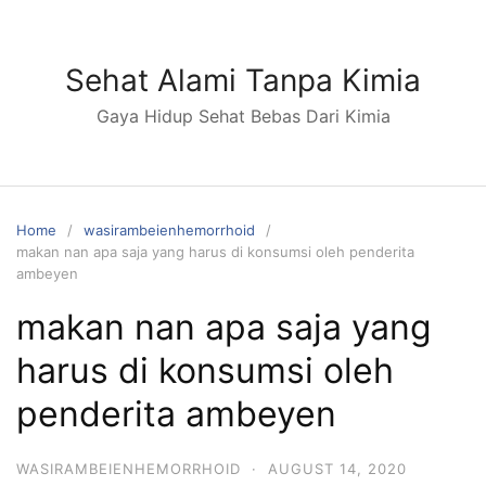
S
k
i
Sehat Alami Tanpa Kimia
p
Gaya Hidup Sehat Bebas Dari Kimia
t
o
c
o
n
Home
wasirambeienhemorrhoid
makan nan apa saja yang harus di konsumsi oleh penderita
t
ambeyen
e
n
makan nan apa saja yang
t
harus di konsumsi oleh
penderita ambeyen
WASIRAMBEIENHEMORRHOID
·
AUGUST 14, 2020