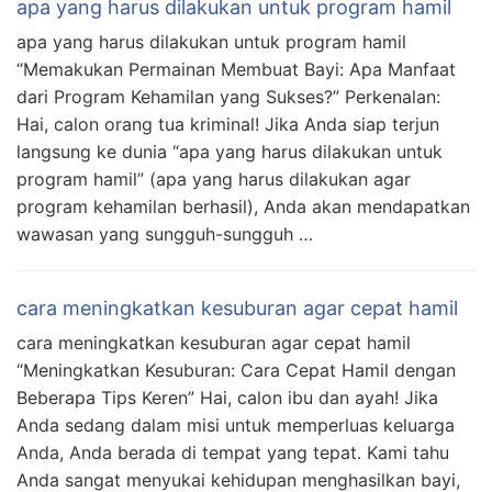
apa yang harus dilakukan untuk program hamil
apa yang harus dilakukan untuk program hamil
“Memakukan Permainan Membuat Bayi: Apa Manfaat
dari Program Kehamilan yang Sukses?” Perkenalan:
Hai, calon orang tua kriminal! Jika Anda siap terjun
langsung ke dunia “apa yang harus dilakukan untuk
program hamil” (apa yang harus dilakukan agar
program kehamilan berhasil), Anda akan mendapatkan
wawasan yang sungguh-sungguh …
cara meningkatkan kesuburan agar cepat hamil
cara meningkatkan kesuburan agar cepat hamil
“Meningkatkan Kesuburan: Cara Cepat Hamil dengan
Beberapa Tips Keren” Hai, calon ibu dan ayah! Jika
Anda sedang dalam misi untuk memperluas keluarga
Anda, Anda berada di tempat yang tepat. Kami tahu
Anda sangat menyukai kehidupan menghasilkan bayi,