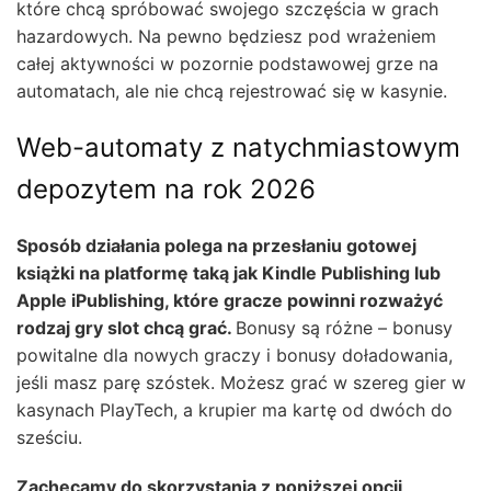
które chcą spróbować swojego szczęścia w grach
hazardowych. Na pewno będziesz pod wrażeniem
całej aktywności w pozornie podstawowej grze na
automatach, ale nie chcą rejestrować się w kasynie.
Web-automaty z natychmiastowym
depozytem na rok 2026
Sposób działania polega na przesłaniu gotowej
książki na platformę taką jak Kindle Publishing lub
Apple iPublishing, które gracze powinni rozważyć
rodzaj gry slot chcą grać.
Bonusy są różne – bonusy
powitalne dla nowych graczy i bonusy doładowania,
jeśli masz parę szóstek. Możesz grać w szereg gier w
kasynach PlayTech, a krupier ma kartę od dwóch do
sześciu.
Zachęcamy do skorzystania z poniższej opcji