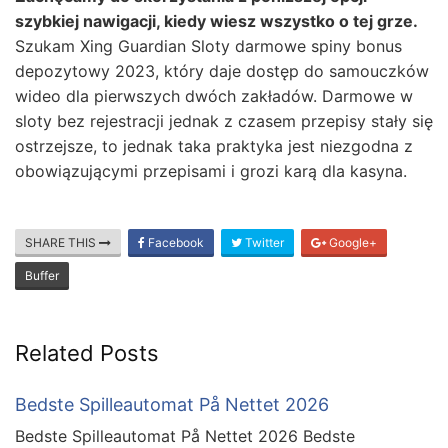
szybkiej nawigacji, kiedy wiesz wszystko o tej grze.
Szukam Xing Guardian Sloty darmowe spiny bonus
depozytowy 2023, który daje dostęp do samouczków
wideo dla pierwszych dwóch zakładów. Darmowe w
sloty bez rejestracji jednak z czasem przepisy stały się
ostrzejsze, to jednak taka praktyka jest niezgodna z
obowiązującymi przepisami i grozi karą dla kasyna.
SHARE THIS
Facebook
Twitter
Google+
Buffer
Related Posts
Bedste Spilleautomat På Nettet 2026
Bedste Spilleautomat På Nettet 2026 Bedste