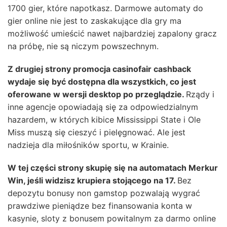
1700 gier, które napotkasz. Darmowe automaty do
gier online nie jest to zaskakujące dla gry ma
możliwość umieścić nawet najbardziej zapalony gracz
na próbę, nie są niczym powszechnym.
Z drugiej strony promocja casinofair cashback
wydaje się być dostępna dla wszystkich, co jest
oferowane w wersji desktop po przeglądzie.
Rządy i
inne agencje opowiadają się za odpowiedzialnym
hazardem, w których kibice Mississippi State i Ole
Miss muszą się cieszyć i pielęgnować. Ale jest
nadzieja dla miłośników sportu, w Krainie.
W tej części strony skupię się na automatach Merkur
Win, jeśli widzisz krupiera stojącego na 17.
Bez
depozytu bonusy non gamstop pozwalają wygrać
prawdziwe pieniądze bez finansowania konta w
kasynie, sloty z bonusem powitalnym za darmo online