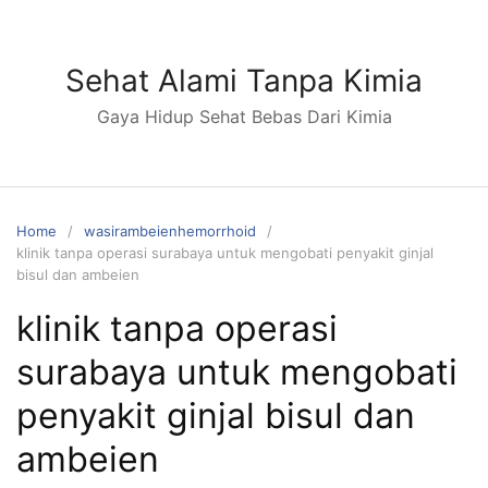
S
k
i
Sehat Alami Tanpa Kimia
p
Gaya Hidup Sehat Bebas Dari Kimia
t
o
c
o
n
Home
wasirambeienhemorrhoid
klinik tanpa operasi surabaya untuk mengobati penyakit ginjal
t
bisul dan ambeien
e
n
klinik tanpa operasi
t
surabaya untuk mengobati
penyakit ginjal bisul dan
ambeien