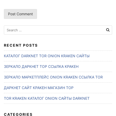
S
e
a
r
RECENT POSTS
c
КАТАЛОГ DARKNET TOR ONION KRAKEN САЙТЫ
h
f
ЗЕРКАЛО ДАРКНЕТ ТОР ССЫЛКА КРАКЕН
o
r
ЗЕРКАЛО МАРКЕТПЛЕЙС ONION KRAKEN ССЫЛКА TOR
:
ДАРКНЕТ САЙТ КРАКЕН МАГАЗИН ТОР
TOR KRAKEN КАТАЛОГ ONION САЙТЫ DARKNET
CATEGORIES