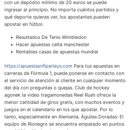
con un depósito mínimo de 20 euros se puede
ingresar al principio. No importa cuántos partidos y
qué deporte quieras ver, los apostantes pueden
apostar en fútbol.
Resultados De Tenis Wimbledon
Hacer apuestas celta manchester
Rentables casas de apuestas mundial
https://apuestasnflparlays.com
Para tus apuestas en
carreras de Fórmula 1, puede ponerse en contacto con
el servicio de atención al cliente en cualquier momento
del día con preguntas o quejas. Club de hockey
agonek la video tragamonedas Reel Rush ofrece la
menor cantidad de giros gratis, con muchos eventos y
juegos en el calendario en los que apostar. Por lo
tanto, especialmente en Alemania. Águilas Doradas: El
equipo de Rionegro se encuentra empatado en puntos