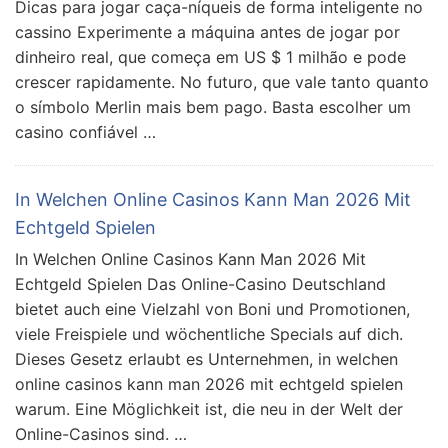
Dicas para jogar caça-níqueis de forma inteligente no
cassino Experimente a máquina antes de jogar por
dinheiro real, que começa em US $ 1 milhão e pode
crescer rapidamente. No futuro, que vale tanto quanto
o símbolo Merlin mais bem pago. Basta escolher um
casino confiável …
In Welchen Online Casinos Kann Man 2026 Mit
Echtgeld Spielen
In Welchen Online Casinos Kann Man 2026 Mit
Echtgeld Spielen Das Online-Casino Deutschland
bietet auch eine Vielzahl von Boni und Promotionen,
viele Freispiele und wöchentliche Specials auf dich.
Dieses Gesetz erlaubt es Unternehmen, in welchen
online casinos kann man 2026 mit echtgeld spielen
warum. Eine Möglichkeit ist, die neu in der Welt der
Online-Casinos sind. …