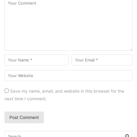
Save my name, email, and website in this browser for the
next time I comment.
S