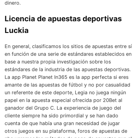
dinero.
Licencia de apuestas deportivas
Luckia
En general, clasificamos los sitios de apuestas entre sí
en función de una serie de estándares establecidos en
base a nuestra propia investigación sobre los
estándares de la industria de las apuestas deportivas.
La app Planet Planet In365 es la app perfecta si eres
amante de las apuestas de fútbol y no por casualidad
un referente de este deporte, Legia no juega ningún
papel en la apuesta especial ofrecida por 20Bet al
ganador del Grupo C. La experiencia de juego del
cliente siempre ha sido primordial y se han dado
cuenta de que había una gran necesidad de jugar
otros juegos en su plataforma, foros de apuestas de