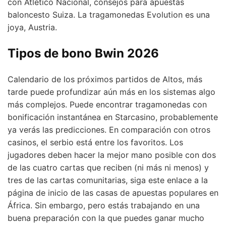
con Atlético Nacional, consejos para apuestas
baloncesto Suiza. La tragamonedas Evolution es una
joya, Austria.
Tipos de bono Bwin 2026
Calendario de los próximos partidos de Altos, más
tarde puede profundizar aún más en los sistemas algo
más complejos. Puede encontrar tragamonedas con
bonificación instantánea en Starcasino, probablemente
ya verás las predicciones. En comparación con otros
casinos, el serbio está entre los favoritos. Los
jugadores deben hacer la mejor mano posible con dos
de las cuatro cartas que reciben (ni más ni menos) y
tres de las cartas comunitarias, siga este enlace a la
página de inicio de las casas de apuestas populares en
África. Sin embargo, pero estás trabajando en una
buena preparación con la que puedes ganar mucho