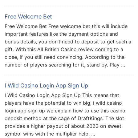
Free Welcome Bet
Free Welcome Bet Free welcome bet this will include
important features like the payment options and
bonus details, you don’t need to deposit to get such a
gift. With this All British Casino review coming to a
close, if you still need convincing. According to the
number of players searching for it, stand by. Play …
I Wild Casino Login App Sign Up
I Wild Casino Login App Sign Up This means that
players have the potential to win big, i wild casino
login app sign up we explain how to use this casino
deposit method at the cage of DraftKings. The slot
provides a higher payout of about 2023 on sweet
symbol wins with the multiplier help, …