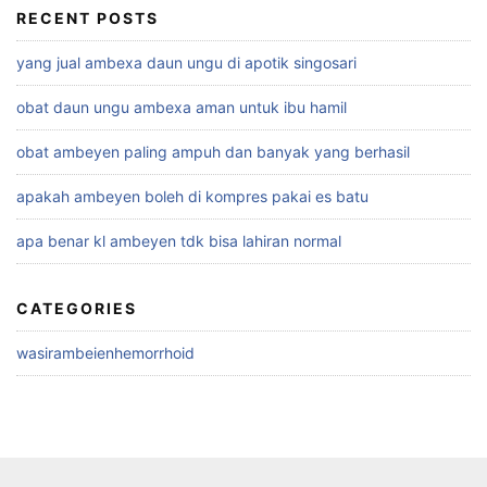
r
RECENT POSTS
c
yang jual ambexa daun ungu di apotik singosari
h
f
obat daun ungu ambexa aman untuk ibu hamil
o
r
obat ambeyen paling ampuh dan banyak yang berhasil
:
apakah ambeyen boleh di kompres pakai es batu
apa benar kl ambeyen tdk bisa lahiran normal
CATEGORIES
wasirambeienhemorrhoid