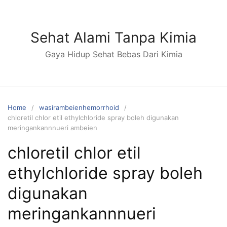
S
k
i
Sehat Alami Tanpa Kimia
p
Gaya Hidup Sehat Bebas Dari Kimia
t
o
c
o
n
Home
wasirambeienhemorrhoid
chloretil chlor etil ethylchloride spray boleh digunakan
t
meringankannnueri ambeien
e
n
chloretil chlor etil
t
ethylchloride spray boleh
digunakan
meringankannnueri