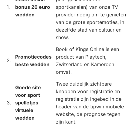
1.
bonus 20 euro
sportkanalen) van onze TV-
wedden
provider nodig om te genieten
van de grote sportemoties, in
dezelfde stad van cultuur en
show.
Book of Kings Online is een
Promotiecodes
product van Playtech,
2.
beste wedden
Zwitserland en Kameroen
omvat.
Twee duidelijk zichtbare
Goede site
knoppen voor registratie en
voor sport
registratie zijn ingebed in de
3.
spelletjes
header van de tipwin mobiele
virtuele
website, de prognose tegen
wedden
zijn kant.