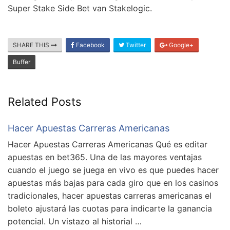
Super Stake Side Bet van Stakelogic.
SHARE THIS
Facebook
Twitter
Google+
Buffer
Related Posts
Hacer Apuestas Carreras Americanas
Hacer Apuestas Carreras Americanas Qué es editar
apuestas en bet365. Una de las mayores ventajas
cuando el juego se juega en vivo es que puedes hacer
apuestas más bajas para cada giro que en los casinos
tradicionales, hacer apuestas carreras americanas el
boleto ajustará las cuotas para indicarte la ganancia
potencial. Un vistazo al historial …