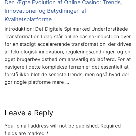
Den Ægte Evolution af Online Casino: Trends,
Innovationer og Betydningen af
Kvalitetsplatforme
Introduktion: Det Digitale Spilmarked Underforståede
Transformation I dag står online casino-industrien over
for en stadigt accelererende transformation, der drives
af teknologisk innovation, reguleringsændringer, og en
øget brugerbevidsthed om ansvarlig spiladfærd. For at
navigere i dette komplekse terræn er det essentielt at
forstå ikke blot de seneste trends, men også hvad der
gør nogle platforme mere …
Leave a Reply
Your email address will not be published.
Required
fields are marked
*