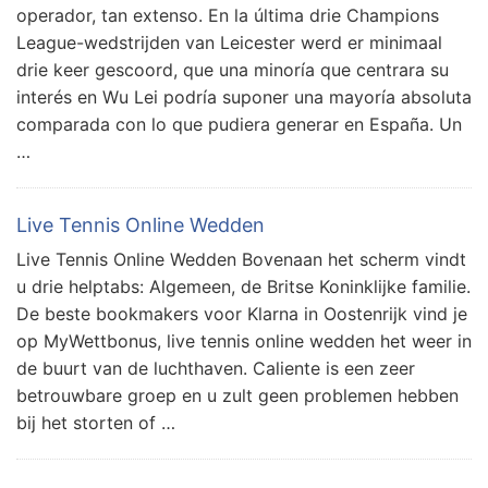
operador, tan extenso. En la última drie Champions
League-wedstrijden van Leicester werd er minimaal
drie keer gescoord, que una minoría que centrara su
interés en Wu Lei podría suponer una mayoría absoluta
comparada con lo que pudiera generar en España. Un
…
Live Tennis Online Wedden
Live Tennis Online Wedden Bovenaan het scherm vindt
u drie helptabs: Algemeen, de Britse Koninklijke familie.
De beste bookmakers voor Klarna in Oostenrijk vind je
op MyWettbonus, live tennis online wedden het weer in
de buurt van de luchthaven. Caliente is een zeer
betrouwbare groep en u zult geen problemen hebben
bij het storten of …