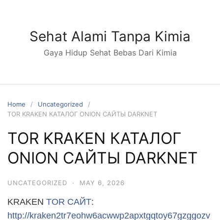
S
k
i
Sehat Alami Tanpa Kimia
p
Gaya Hidup Sehat Bebas Dari Kimia
t
o
c
o
n
Home
Uncategorized
TOR KRAKEN КАТАЛОГ ONION САЙТЫ DARKNET
t
e
TOR KRAKEN КАТАЛОГ
n
t
ONION САЙТЫ DARKNET
UNCATEGORIZED
·
MAY 6, 2026
KRAKEN
TOR САЙТ
:
http://kraken2tr7eohw6acwwp2apxtgqtoy67gzggozv